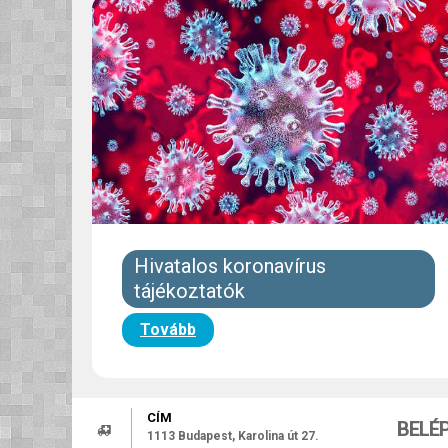
Hivatalos koronavírus
tájékoztatók
Tovább
CÍM
BELÉ
1113 Budapest, Karolina út 27.