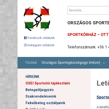
Keresés...
ORSZÁGOS SPORTE
SPORTKÓRHÁZ – OTT 
Facebook oldalunk
Instagram oldalunk
Telefonszámunk: +36 1 
Ügyfélszolgálati email c
Cím: 1113 Budapest, Karo
Főoldal
Országos Sportegészségügyi Intézet
HÍREINK
Let
OSEI Sportolói tájékoztató
Betegelőjegyzés
Szakrendeléseink
Sporto
Fekvőbeteg osztályaink
A kérdőí