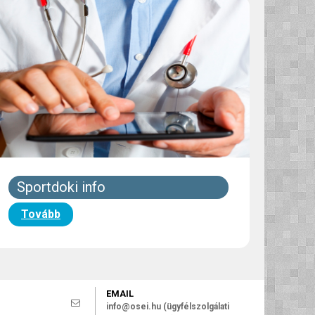
Sportdoki info
Tovább
EMAIL
info@osei.hu (ügyfélszolgálati