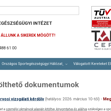
GÉSZSÉGÜGYI INTÉZET
ÁLLUNK A SIKEREK MÖGÖTT!
488 61 00
ím: info@osei.hu
lina út 27.
Országos Sportegészségügyi Hálózat
Válogatott Kereteket El
ölthető dokumentumok
rvosi vizsgálati kérdőív
(hatályos: 2026. március 10-től) -
Megú
vet a
személyi okmányok alapján kitöltve, kinyomtatva és aláírva
szükséges a spor