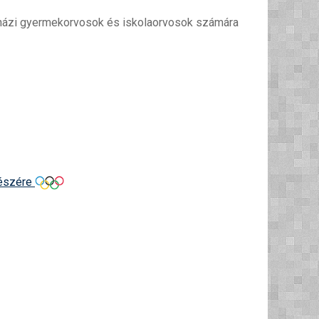
y házi gyermekorvosok és iskolaorvosok számára
részére