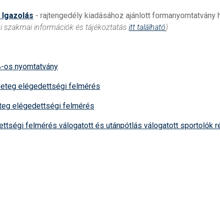
 Igazolás
- rajtengedély kiadásához ajánlott formanyomtatván
i szakmai információk és tájékoztatás
itt található
)
-os nyomtatvány
eteg elégedettségi felmérés
teg elégedettségi felmérés
ttségi felmérés válogatott és utánpótlás válogatott sportolók 