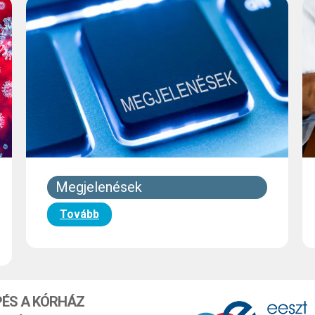
Megjelenések
Tovább
PÉS A KÓRHÁZ