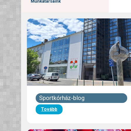
Munkatársaink
Sportkórház-blog
Tovább