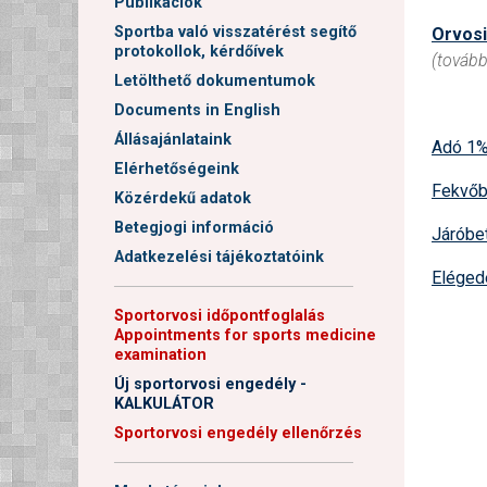
Publikációk
Sportba való visszatérést segítő
Orvosi
protokollok, kérdőívek
(tovább
Letölthető dokumentumok
Documents in English
Állásajánlataink
Adó 1%
Elérhetőségeink
Fekvőb
Közérdekű adatok
Betegjogi információ
Járóbe
Adatkezelési tájékoztatóink
Elégede
──────────────────────
Sportorvosi időpontfoglalás
Appointments for sports medicine
examination
Új sportorvosi engedély -
KALKULÁTOR
Sportorvosi engedély ellenőrzés
──────────────────────