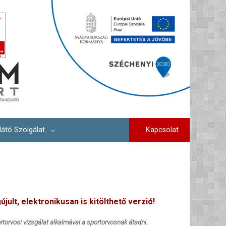
Kapcsolat
látó Szolgálat
jult, elektronikusan is kitölthető verzió!
torvosi vizsgálat alkalmával a sportorvosnak átadni.