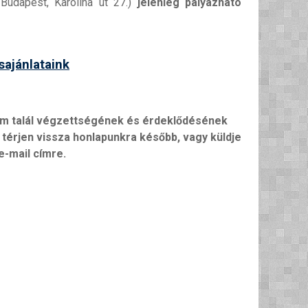
udapest, Karolina út 27.)
jelenleg pályázható
sajánlataink
em talál végzettségének és érdeklődésének
 térjen vissza honlapunkra később, vagy küldje
e-mail címre.