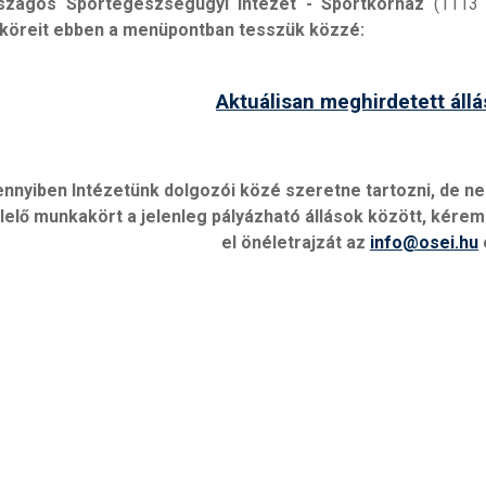
szágos Sportegészségügyi Intézet - Sportkórház
(1113 B
öreit ebben a menüpontban tesszük közzé:
Aktuálisan meghirdetett állá
nnyiben Intézetünk dolgozói közé szeretne tartozni, de n
elő munkakört a jelenleg pályázható állások között, kérem
el önéletrajzát az
info@osei.hu