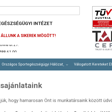
GÉSZSÉGÜGYI INTÉZET
ÁLLUNK A SIKEREK MÖGÖTT!
488 61 00
ím: info@osei.hu
lina út 27.
Országos Sportegészségügyi Hálózat
Válogatott Kereteket El
ásajánlataink
jük, hogy hamarosan Önt is munkatársaink között üdvö