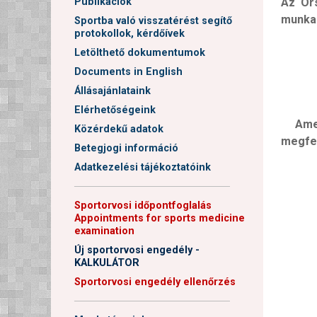
Publikációk
Az Or
munkak
Sportba való visszatérést segítő
protokollok, kérdőívek
Letölthető dokumentumok
Documents in English
Állásajánlataink
Elérhetőségeink
Ame
Közérdekű adatok
megfel
Betegjogi információ
Adatkezelési tájékoztatóink
──────────────────────
Sportorvosi időpontfoglalás
Appointments for sports medicine
examination
Új sportorvosi engedély -
KALKULÁTOR
Sportorvosi engedély ellenőrzés
──────────────────────