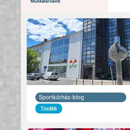
Munkatársaink
Sportkórház-blog
Tovább