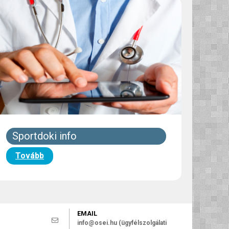
Sportdoki info
Tovább
EMAIL
info@osei.hu (ügyfélszolgálati