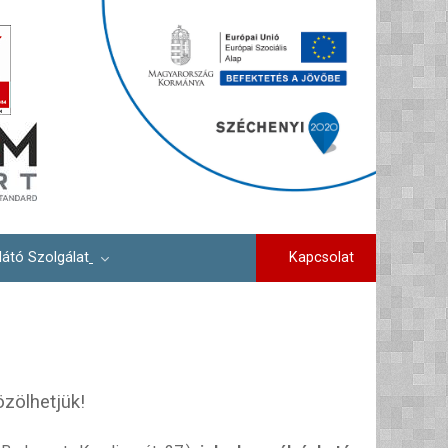
Kapcsolat
látó Szolgálat
zölhetjük!