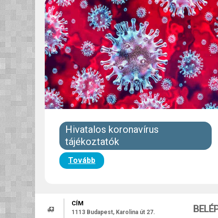
Hivatalos koronavírus
tájékoztatók
Tovább
CÍM
BELÉ
1113 Budapest, Karolina út 27.