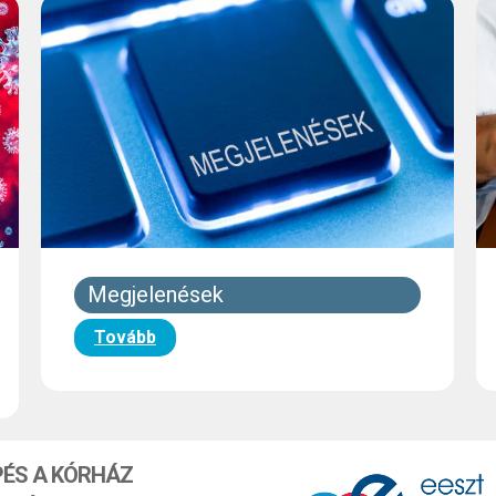
Megjelenések
Tovább
PÉS A KÓRHÁZ