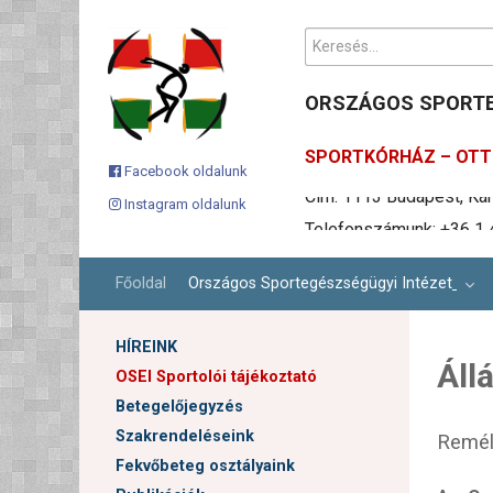
Keresés...
ORSZÁGOS SPORTE
SPORTKÓRHÁZ – OTT 
Facebook oldalunk
Instagram oldalunk
Telefonszámunk: +36 1 
Ügyfélszolgálati email c
Cím: 1113 Budapest, Karo
Főoldal
Országos Sportegészségügyi Intézet
HÍREINK
Áll
OSEI Sportolói tájékoztató
Betegelőjegyzés
Szakrendeléseink
Remél
Fekvőbeteg osztályaink