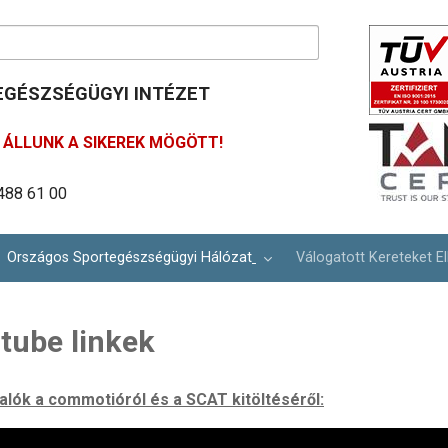
GÉSZSÉGÜGYI INTÉZET
ÁLLUNK A SIKEREK MÖGÖTT!
ím: info@osei.hu
lina út 27.
488 61 00
Országos Sportegészségügyi Hálózat
Válogatott Kereteket El
tube linkek
alók a commotióról és a SCAT kitöltéséről: