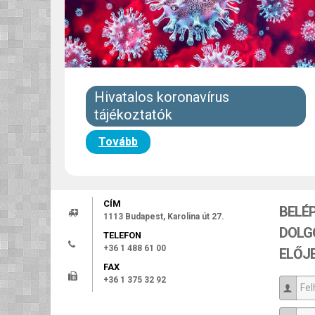
Hivatalos koronavírus
tájékoztatók
Tovább
CÍM
BELÉ
1113 Budapest, Karolina út 27.
DOLG
TELEFON
+36 1 488 61 00
ELŐJ
FAX
+36 1 375 32 92
Felh