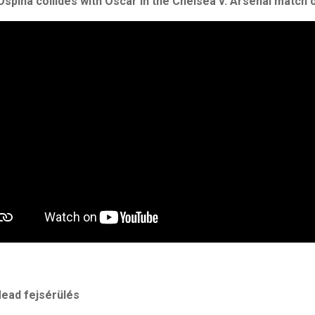
Ospina collides with Oscar in the Chelsea v. Arsenal match o
ead fejsérülés