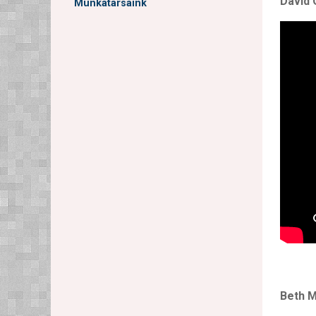
David 
Munkatársaink
Beth M