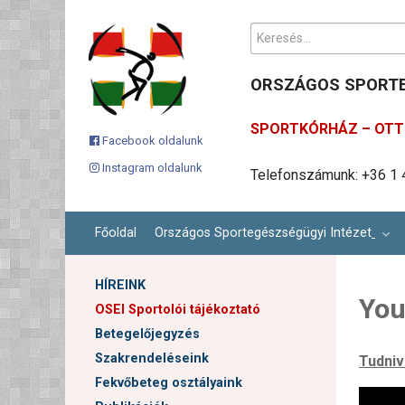
Keresés...
ORSZÁGOS SPORTE
SPORTKÓRHÁZ – OTT 
Facebook oldalunk
Instagram oldalunk
Ügyfélszolgálati email c
Cím: 1113 Budapest, Karo
Telefonszámunk: +36 1 
Főoldal
Országos Sportegészségügyi Intézet
HÍREINK
You
OSEI Sportolói tájékoztató
Betegelőjegyzés
Szakrendeléseink
Tudniv
Fekvőbeteg osztályaink