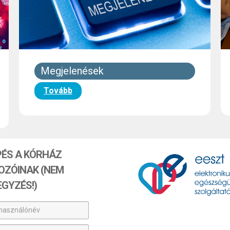
Megjelenések
Tovább
PÉS A KÓRHÁZ
OZÓINAK (NEM
EGYZÉS!)
asználónév