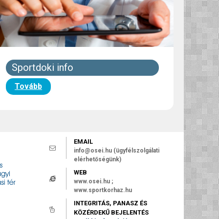
Sportdoki info
Tovább
EMAIL
info@osei.hu (ügyfélszolgálati
elérhetőségünk)
WEB
www.osei.hu ;
www.sportkorhaz.hu
INTEGRITÁS, PANASZ ÉS
KÖZÉRDEKŰ BEJELENTÉS