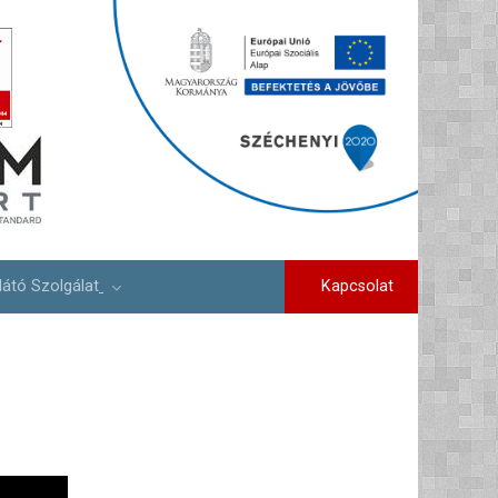
Kapcsolat
látó Szolgálat