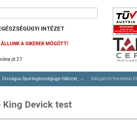
GÉSZSÉGÜGYI INTÉZET
ÁLLUNK A SIKEREK MÖGÖTT!
488 61 00
ím: info@osei.hu
lina út 27.
Országos Sportegészségügyi Hálózat
Válogatott Kereteket El
 King Devick test