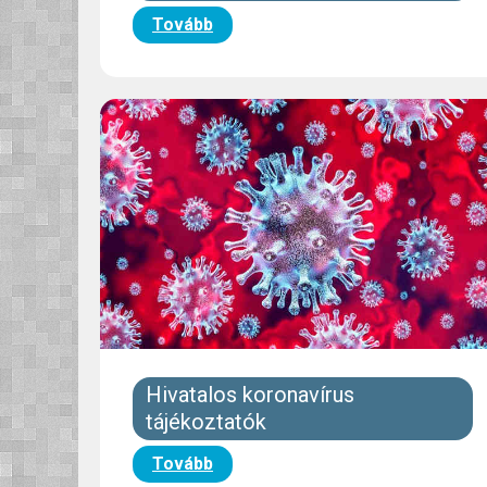
Tovább
Hivatalos koronavírus
tájékoztatók
Tovább