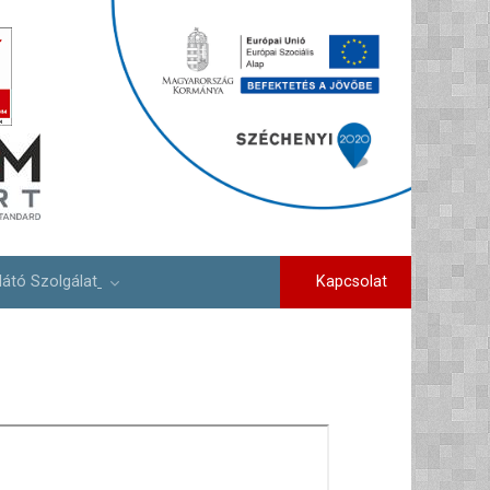
Kapcsolat
látó Szolgálat