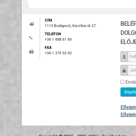
CÍM
BELÉ
1113 Budapest, Karolina út 27.
DOLG
TELEFON
+36 1 488 61 00
ELŐJ
FAX
+36 1 375 32 92
Felh
Jels
Emlé
Bejel
Elfelej
Elfelej