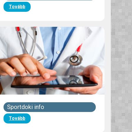
Tovább
Sportdoki info
Tovább