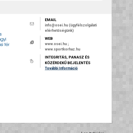
EMAIL
info@osei.hu (ügyfélszolgálati
elérhetőségünk)
WEB
www.osei.hu ;
www.sportkorhaz.hu
INTEGRITÁS, PANASZ ÉS
KÖZÉRDEKŰ BEJELENTÉS
További Információ