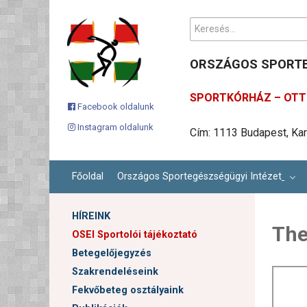
Keresés...
ORSZÁGOS SPORTE
SPORTKÓRHÁZ – OTT 
Facebook oldalunk
Instagram oldalunk
Telefonszámunk: +36 1 
Ügyfélszolgálati email c
Cím: 1113 Budapest, Karo
Főoldal
Országos Sportegészségügyi Intézet
HÍREINK
The
OSEI Sportolói tájékoztató
Betegelőjegyzés
Szakrendeléseink
Fekvőbeteg osztályaink