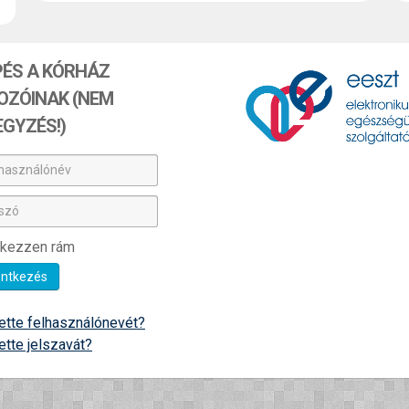
PÉS A KÓRHÁZ
OZÓINAK (NEM
EGYZÉS!)
asználónév
zó
kezzen rám
entkezés
tette felhasználónevét?
tette jelszavát?