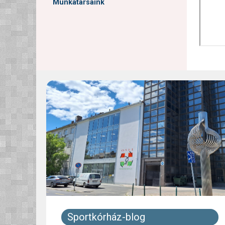
Munkatársaink
Sportkórház-blog